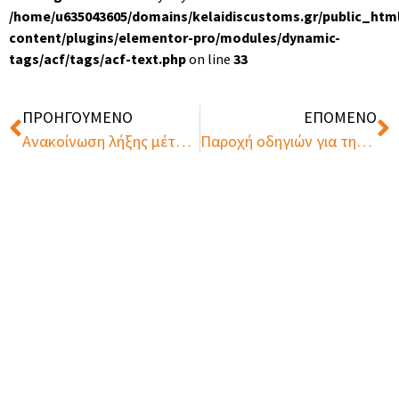
/home/u635043605/domains/kelaidiscustoms.gr/public_htm
content/plugins/elementor-pro/modules/dynamic-
tags/acf/tags/acf-text.php
on line
33
ΠΡΟΗΓΟΥΜΕΝΟ
ΕΠΟΜΕΝΟ
Ανακοίνωση λήξης μέτρων κατά των επιδοτήσεων σχετικά με τις εισαγωγές ράβδων & συρμάτων χάλυβα καταγωγής Ινδίας
Παροχή οδηγιών για την ορθή εφαρμογή των ειδικών κανόνων καταγωγής των προϊόντων.