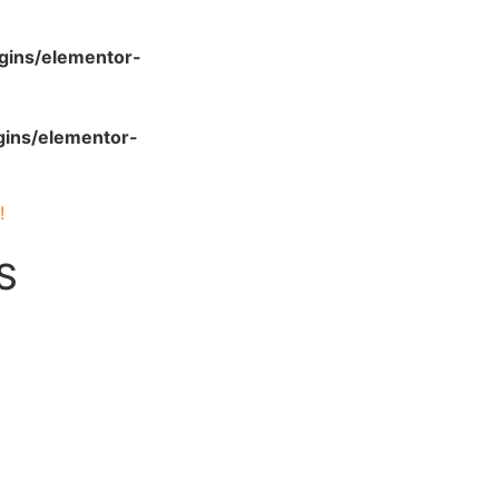
gins/elementor-
gins/elementor-
!
S