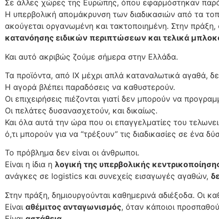
Σε άλλες χώρες της Ευρώπης, όπου εφαρμόστηκαν παρό
Η υπερβολική απομάκρυνση των διαδικασιών από τα τοπι
ακούγεται οργανωμένη και τακτοποιημένη. Στην πράξη,
κατανόησης ειδικών περιπτώσεων και τελικά μπλοκά
Και αυτό ακριβώς ζούμε σήμερα στην Ελλάδα.
Τα προϊόντα, από ΙΧ μέχρι απλά καταναλωτικά αγαθά, δ
Η αγορά βλέπει παραδόσεις να καθυστερούν.
Οι επιχειρήσεις πιέζονται γιατί δεν μπορούν να προγρα
Οι πελάτες δυσανασχετούν, και δικαίως.
Και όλα αυτά την ώρα που οι επαγγελματίες του τελωνε
ό,τι μπορούν για να “τρέξουν” τις διαδικασίες σε ένα δύ
Το πρόβλημα δεν είναι οι άνθρωποι.
Είναι η ίδια η
λογική της υπερβολικής κεντρικοποίηση
ανάγκες σε logistics και συνεχείς εισαγωγές αγαθών,
δ
Στην πράξη, δημιουργούνται καθημερινά αδιέξοδα. Οι κα
Είναι
αθέμιτος ανταγωνισμός
, όταν κάποιοι προσπαθο
Είναι
αστάθεια
.